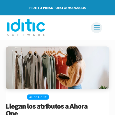
Skip
PIDE TU PRESUPUESTO: 956 920 235
to
content
Menu
AHORA ONE
Llegan los atributos a Ahora
One