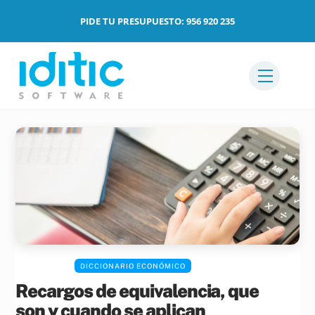
Skip
PIDE TU PRESUPUESTO: 956 920 235
to
content
Menu
DICCIONARIO ECONÓMICO
Recargos de equivalencia, que
son y cuando se aplican